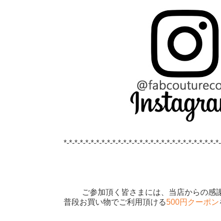
*-*-*-*-*-*-*-*-*-*-*-*-*-*-*-*-*-*-*-*-*-*-*-*-*-*-*-*-*
ご参加頂く皆さまには、当店からの感
普段お買い物でご利用頂ける
500円クーポン