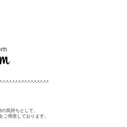
-*-*-*-*-*-*-*-*-*-*-*-*-*-*-*-*
謝の気持ちとして、
をご用意しております。