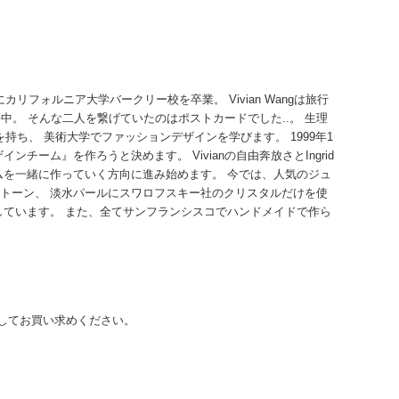
にカリフォルニア大学バークリー校を卒業。 Vivian Wangは旅行
に夢中。 そんな二人を繋げていたのはポストカードでした..。 生理
を持ち、 美術大学でファッションデザインを学びます。 1999年1
ーム』を作ろうと決めます。 Vivianの自由奔放さとIngrid
ムを一緒に作っていく方向に進み始めます。 今では、人気のジュ
トーン、 淡水パールにスワロフスキー社のクリスタルだけを使
しています。 また、全てサンフランシスコでハンドメイドで作ら
安心してお買い求めください。