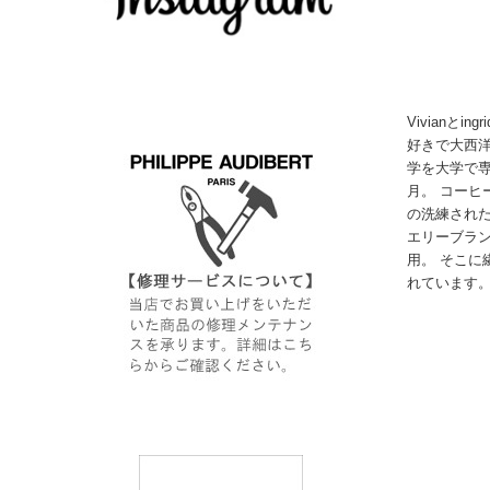
Vivianと
好きで大西洋
学を大学で専
月。 コーヒ
の洗練された
エリーブラ
用。 そこに
れています