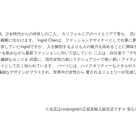
ingrid。少女時代からの仲良しの二人。 カリフォルニアのベイエリアで育ち、 共
横断に出かけます。 Ingrid Chenは、ファッションデザイナーとして仕事
攻していたIngridですが、 人を解剖するよりも人の魅力を高めることに興味
ーを飲みながら最新ファッションに付いて話していた 二人は、自分達で『デザインチ
繊細なセンスを 武器に、現代女性の為にラグジュアリーで使い易い アイテ
ンドとして広く知られています。 パーツには、ハイクオリティーなメタルやス
繊細なデザインがプラスされ、世界中の女性から 愛されるジュエリーが完成
。
※当店はviv&ingridの正規直輸入販売店です※ 