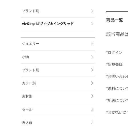
ブランド別
商品一覧
viv&ingrid/ヴィヴ＆イングリッド
該当商品
ジュエリー
*
ログイン
小物
*
新規登録
ブランド別
*
お問い合わ
カラー別
*
送料につい
素材別
*
配送につい
セール
*
お支払いに
再入荷