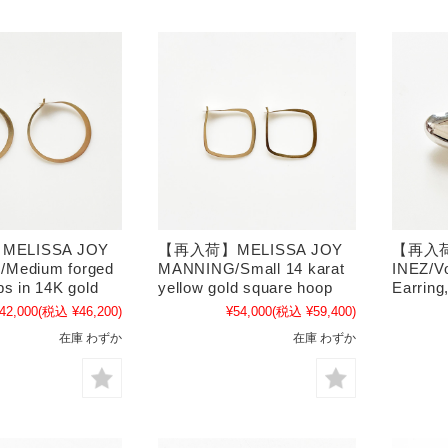
ELISSA JOY
【再入荷】MELISSA JOY
【再入荷
Medium forged
MANNING/Small 14 karat
INEZ/Vo
s in 14K gold
yellow gold square hoop
Earring,
42,000
(税込 ¥46,200)
¥54,000
(税込 ¥59,400)
在庫 わずか
在庫 わずか