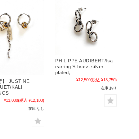
PHILIPPE AUDIBERT/Isa
earring S brass silver
plated,
¥12,500
(税込 ¥13,750)
】 JUSTINE
UET/KALI
在庫 あり
NGS
¥11,000
(税込 ¥12,100)
在庫 なし