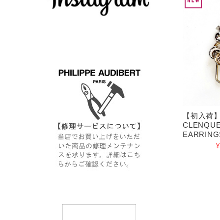
【初入荷】 
CLENQUE
EARRING
¥