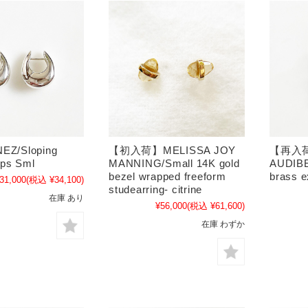
EZ/Sloping
【初入荷】MELISSA JOY
【再入荷
ps Sml
MANNING/Small 14K gold
AUDIBE
bezel wrapped freeform
brass ex
31,000
(税込 ¥34,100)
studearring- citrine
在庫 あり
¥56,000
(税込 ¥61,600)
在庫 わずか