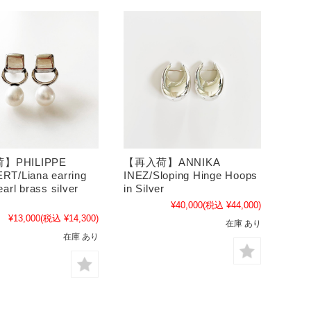
】PHILIPPE
【再入荷】ANNIKA
RT/Liana earring
INEZ/Sloping Hinge Hoops
earl brass silver
in Silver
¥40,000
(税込 ¥44,000)
¥13,000
(税込 ¥14,300)
在庫 あり
在庫 あり