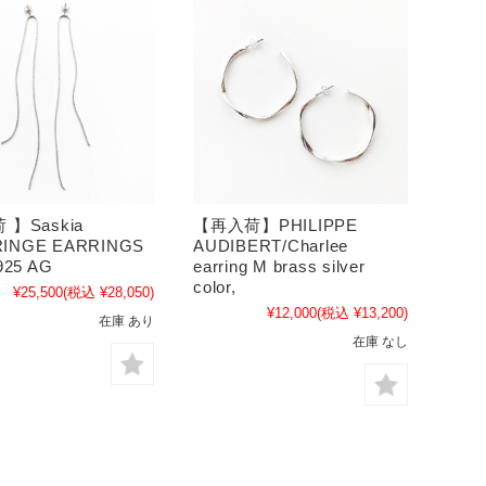
】Saskia
【再入荷】PHILIPPE
FRINGE EARRINGS
AUDIBERT/Charlee
925 AG
earring M brass silver
color,
¥25,500
(税込 ¥28,050)
¥12,000
(税込 ¥13,200)
在庫 あり
在庫 なし