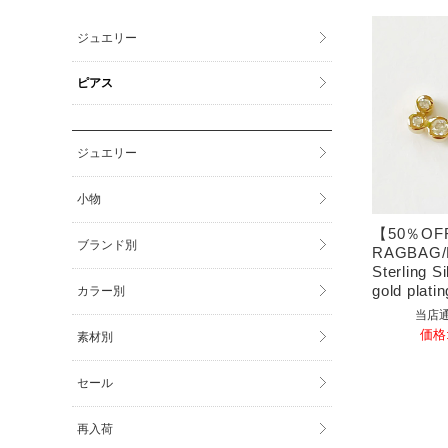
ジュエリー
ピアス
ジュエリー
小物
【50％OF
ブランド別
RAGBAG/N
Sterling S
gold platin
カラー別
当店通
価格
素材別
セール
再入荷