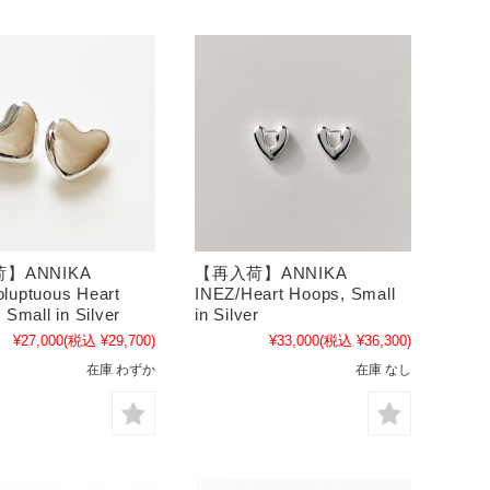
】ANNIKA
【再入荷】ANNIKA
luptuous Heart
INEZ/Heart Hoops, Small
 Small in Silver
in Silver
¥27,000
(税込 ¥29,700)
¥33,000
(税込 ¥36,300)
在庫 わずか
在庫 なし