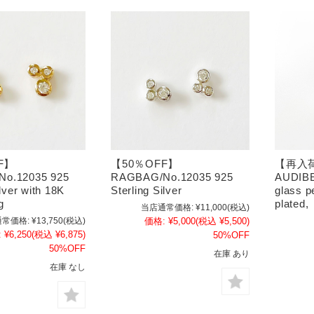
F】
【50％OFF】
【再入荷
o.12035 925
RAGBAG/No.12035 925
AUDIBE
ilver with 18K
Sterling Silver
glass p
g
plated,
当店通常価格:
¥11,000
(税込)
常価格:
¥13,750
(税込)
価格:
¥5,000
(税込 ¥5,500)
:
¥6,250
(税込 ¥6,875)
50%OFF
50%OFF
在庫 あり
在庫 なし