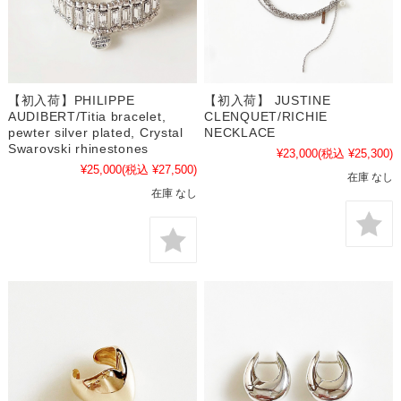
【初入荷】PHILIPPE
【初入荷】 JUSTINE
AUDIBERT/Titia bracelet,
CLENQUET/RICHIE
pewter silver plated, Crystal
NECKLACE
Swarovski rhinestones
¥23,000
(税込 ¥25,300)
¥25,000
(税込 ¥27,500)
在庫 なし
在庫 なし