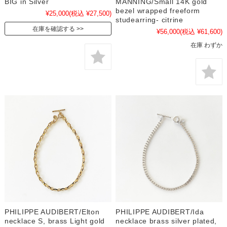
BIG in Silver
MANNING/Small 14K gold
bezel wrapped freeform
¥25,000
(税込 ¥27,500)
studearring- citrine
在庫を確認する
¥56,000
(税込 ¥61,600)
在庫 わずか
PHILIPPE AUDIBERT/Elton
PHILIPPE AUDIBERT/Ida
necklace S, brass Light gold
necklace brass silver plated,