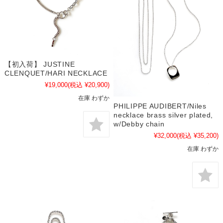
【初入荷】 JUSTINE
CLENQUET/HARI NECKLACE
¥19,000
(税込 ¥20,900)
在庫 わずか
PHILIPPE AUDIBERT/Niles
necklace brass silver plated,
w/Debby chain
¥32,000
(税込 ¥35,200)
在庫 わずか