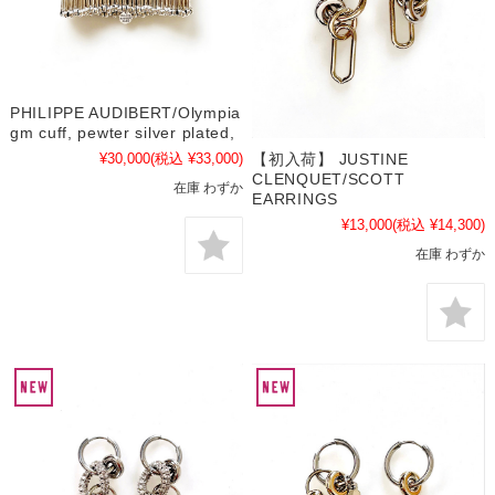
PHILIPPE AUDIBERT/Olympia
gm cuff, pewter silver plated,
¥30,000
(税込 ¥33,000)
【初入荷】 JUSTINE
CLENQUET/SCOTT
在庫 わずか
EARRINGS
¥13,000
(税込 ¥14,300)
在庫 わずか