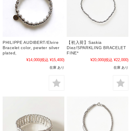
PHILIPPE AUDIBERT/Elvire
【初入荷】Saskia
Bracelet color, pewter silver
Diez/SPARKLING BRACELET
plated,
FINE*
¥14,000
(税込 ¥15,400)
¥20,000
(税込 ¥22,000)
在庫 あり
在庫 あり