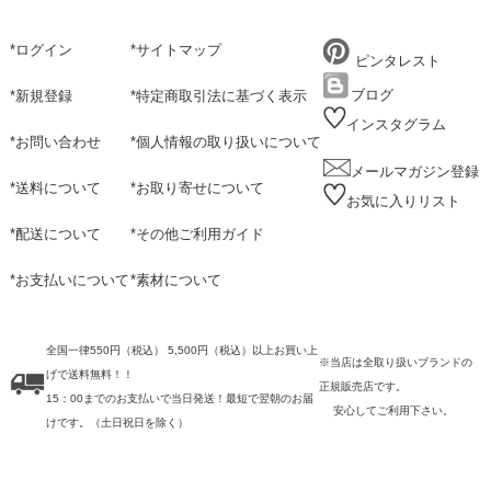
*
ログイン
*
サイトマップ
ピンタレスト
ブログ
*
新規登録
*
特定商取引法に基づく表示
インスタグラム
*
お問い合わせ
*
個人情報の取り扱いについて
メールマガジン登録
*
送料について
*
お取り寄せについて
お気に入りリスト
*
配送について
*
その他ご利用ガイド
*
お支払いについて
*
素材について
全国一律550円（税込） 5,500円（税込）以上お買い上
※当店は全取り扱いブランドの
げで送料無料！！
正規販売店です。
15：00までのお支払いで当日発送！最短で翌朝のお届
安心してご利用下さい。
けです。
（土日祝日を除く）