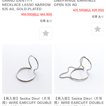
GRAND IDENTITY
Diez/FRINGE EARRINGS
NECKLACE LASSO NARROW
OPEN 925 AG
925 AG, GOLD-PLATED
¥25,500
(税込 ¥28,050)
¥59,000
(税込 ¥64,900)
在庫 あり
在庫 あり
【再入荷】Saskia Diez/《片耳
【再入荷】Saskia Diez/《片耳
用》WIRE EARCUFF DOUBLE
用》WIRE EARCUFF DOUBLE