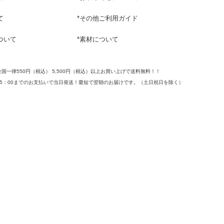
て
*
その他ご利用ガイド
ついて
*
素材について
全国一律550円（税込） 5,500円（税込）以上お買い上げで送料無料！！
15：00までのお支払いで当日発送！最短で翌朝のお届けです。
（土日祝日を除く）