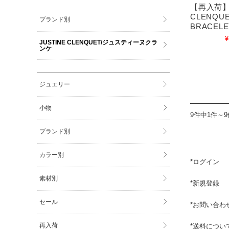
【再入荷】 
CLENQUE
ブランド別
BRACELE
¥
JUSTINE CLENQUET/ジュスティーヌクラ
ンケ
ジュエリー
小物
9件中1件～
ブランド別
カラー別
*
ログイン
素材別
*
新規登録
セール
*
お問い合わ
再入荷
*
送料につい