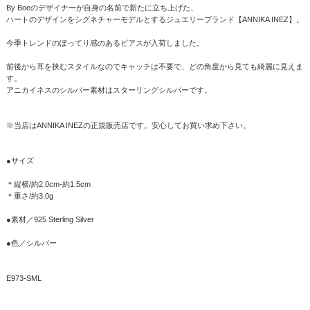
By Boeのデザイナーが自身の名前で新たに立ち上げた、
ハートのデザインをシグネチャーモデルとするジュエリーブランド【ANNIKA INEZ】。
今季トレンドのぽってり感のあるピアスが入荷しました。
前後から耳を挟むスタイルなのでキャッチは不要で、どの角度から見ても綺麗に見えま
す。
アニカイネスのシルバー素材はスターリングシルバーです。
※当店はANNIKA INEZの正規販売店です。安心してお買い求め下さい。
●サイズ
＊縦横/約2.0cm-約1.5cm
＊重さ/約3.0g
●素材／925 Sterling Silver
●色／シルバー
E973-SML