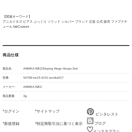
【関連キーワード】
アニカイネズ ピアス ぷっくり ソリッド シルバー ブランド 正規 公式 販売 ファブクチ
ュール fabCouture
商品仕様
製品名:
ANNIKA INEZ/Sloping Hinge Hoops Sml
型番:
54768-mv15-4151-annika017
メーカー:
ANNIKA INEZ
製品重量:
3g
*
ログイン
*
サイトマップ
ピンタレスト
ブログ
*
新規登録
*
特定商取引法に基づく表示
インスタグラム