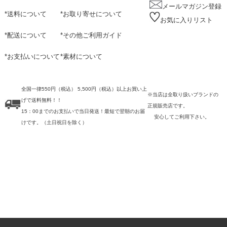
メールマガジン登録
*
送料について
*
お取り寄せについて
お気に入りリスト
*
配送について
*
その他ご利用ガイド
*
お支払いについて
*
素材について
全国一律550円（税込） 5,500円（税込）以上お買い上
※当店は全取り扱いブランドの
げで送料無料！！
正規販売店です。
15：00までのお支払いで当日発送！最短で翌朝のお届
安心してご利用下さい。
けです。
（土日祝日を除く）