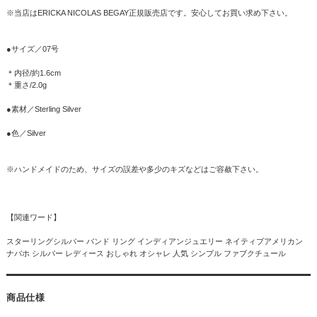
※当店はERICKA NICOLAS BEGAY正規販売店です。安心してお買い求め下さい。
●サイズ／07号
＊内径/約1.6cm
＊重さ/2.0g
●素材／Sterling Silver
●色／Silver
※ハンドメイドのため、サイズの誤差や多少のキズなどはご容赦下さい。
【関連ワード】
スターリングシルバー バンド リング インディアンジュエリー ネイティブアメリカン
ナバホ シルバー レディース おしゃれ オシャレ 人気 シンプル ファブクチュール
商品仕様