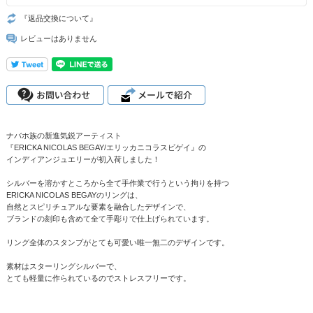
『返品交換について』
レビューはありません
ナバホ族の新進気鋭アーティスト
『ERICKA NICOLAS BEGAY/エリッカニコラスビゲイ』の
インディアンジュエリーが初入荷しました！
シルバーを溶かすところから全て手作業で行うという拘りを持つ
ERICKA NICOLAS BEGAYのリングは、
自然とスピリチュアルな要素を融合したデザインで、
ブランドの刻印も含めて全て手彫りで仕上げられています。
リング全体のスタンプがとても可愛い唯一無二のデザインです。
素材はスターリングシルバーで、
とても軽量に作られているのでストレスフリーです。