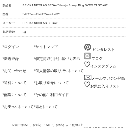
製品名:
ERICKA NICOLAS BEGAY/Navajo Stamp Ring SVRG TA ST #07
型番:
54742-mv15-4125-ericka023
メーカー:
ERICKA NICOLAS BEGAY
製品重量:
2g
*
ログイン
*
サイトマップ
ピンタレスト
ブログ
*
新規登録
*
特定商取引法に基づく表示
インスタグラム
*
お問い合わせ
*
個人情報の取り扱いについて
メールマガジン登録
*
送料について
*
お取り寄せについて
お気に入りリスト
*
配送について
*
その他ご利用ガイド
*
お支払いについて
*
素材について
全国一律550円（税込） 5,500円（税込）以上お買い上