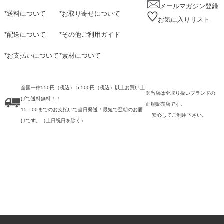
メールマガジン登録
*
送料について
*
お取り寄せについて
お気に入りリスト
*
配送について
*
その他ご利用ガイド
*
お支払いについて
*
素材について
全国一律550円（税込） 5,500円（税込）以上お買い上
※当店は全取り扱いブランドの
げで送料無料！！
正規販売店です。
15：00までのお支払いで当日発送！最短で翌朝のお届
安心してご利用下さい。
けです。
（土日祝日を除く）