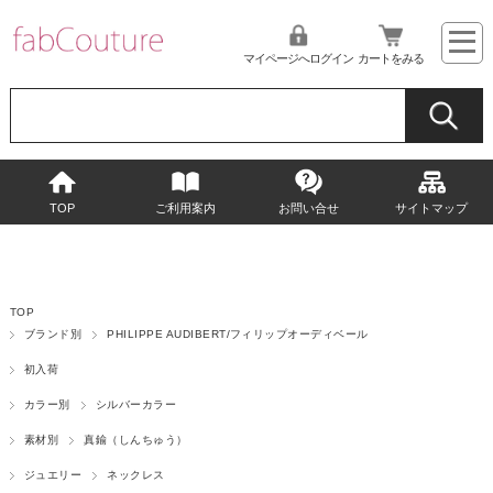
マイページへログイン
カートをみる
TOP
ご利用案内
お問い合せ
サイトマップ
TOP
ブランド別
PHILIPPE AUDIBERT/フィリップオーディベール
初入荷
カラー別
シルバーカラー
素材別
真鍮（しんちゅう）
ジュエリー
ネックレス