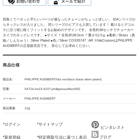
四角くてペタッと平たいパーツが連なったチェーンがちょっと珍しい、 IDAシリーズか
らネックレスが入りました。 同シリーズのピアスも入荷しています！ 着けるとデコル
テに沿う様に軽くフィットするお勧めのデザインです。 全長約38センチでチョーカー
タイプのネックレスです。 ●サイズ ＊全長/約38.0cm ＊重さ/12.0ｇ ●素材／Brass（真
鍮／しんちゅう）,Silver Plated ●色／Silver COXS5747 : AR ※fabCoutureはPHILIPPE
AUDIBERTの正規販売店です。 安心してお求めください。
商品仕様
製品名:
PHILIPPE AUDIBERT/Ida necklace brass silver plated,
型番:
54724-mv15-4107-philippeaudibert382
メーカー:
PHILIPPE AUDIBERT
製品重量:
12g
*
ログイン
*
サイトマップ
ピンタレスト
ブログ
*
新規登録
*
特定商取引法に基づく表示