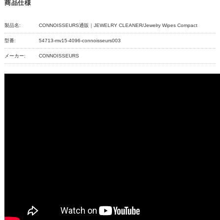
商品仕様
製品名:
CONNOISSEURS通販｜JEWELRY CLEANER/Jewelry Wipes Compact
型番:
54713-mv15-4096-connoisseurs003
メーカー:
CONNOISSEURS