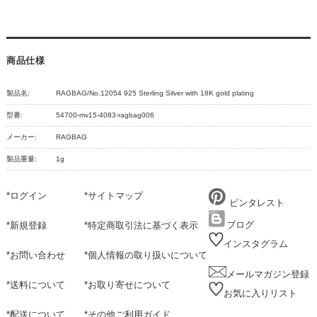
商品仕様
製品名:
RAGBAG/No.12054 925 Sterling Silver with 18K gold plating
型番:
54700-mv15-4083-ragbag006
メーカー:
RAGBAG
製品重量:
1g
*
ログイン
*
サイトマップ
ピンタレスト
ブログ
*
新規登録
*
特定商取引法に基づく表示
インスタグラム
*
お問い合わせ
*
個人情報の取り扱いについて
メールマガジン登録
*
送料について
*
お取り寄せについて
お気に入りリスト
*
配送について
*
その他ご利用ガイド