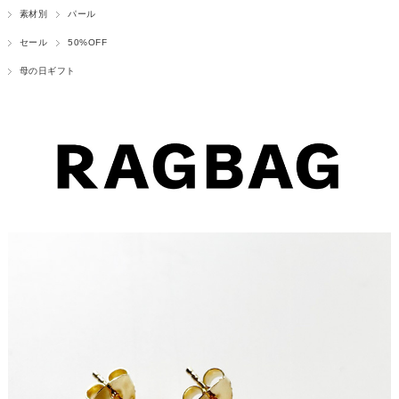
素材別
パール
セール
50%OFF
母の日ギフト