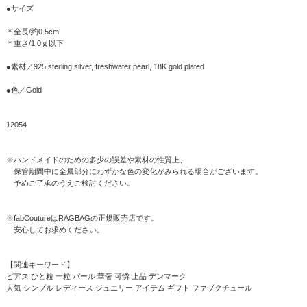
●サイズ
＊全長/約0.5cm
＊重さ/1.0ｇ以下
●素材／925 sterling silver, freshwater pearl, 18K gold plated
●色／Gold
12054
※ハンドメイドのための多少の誤差や素材の性質上、
保管期間中に金属部分にわずかな色の変化がみられる場合がございます。
予めご了承のうえご検討ください。
※fabCoutureはRAGBAGの正規販売店です。
安心してお求めください。
【関連キーワード】
ピアス ひと粒 一粒 パール 華奢 可憐 上品 デンマーク
人気 シンプル レディース ジュエリー アイテム ギフト ファブクチュール