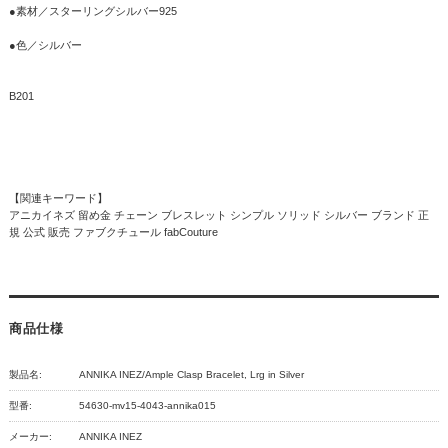
●素材／スターリングシルバー925
●色／シルバー
B201
【関連キーワード】
アニカイネズ 留め金 チェーン ブレスレット シンプル ソリッド シルバー ブランド 正
規 公式 販売 ファブクチュール fabCouture
商品仕様
製品名:
ANNIKA INEZ/Ample Clasp Bracelet, Lrg in Silver
型番:
54630-mv15-4043-annika015
メーカー:
ANNIKA INEZ