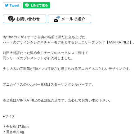
By Boeのデザイナーが自身の名前で新たに立ち上げた、
ハートのデザインをシグネチャーモデルとするジュエリーブランド【ANNIKA INEZ】。
前回大好評だった留め金モチーフのネックレスに続けて、
同シリーズのブレスレットが初入荷しました。
少し大人の雰囲気が漂いつつ可愛さも感じられるアニカイネスらしいデザインです。
アニカイネスのシルバー素材はスターリングシルバーです。
※当店はANNIKA INEZの正規販売店です。安心してお買い求め下さい。
●サイズ
＊全長/約17.8cm
＊重さ/約9.0g