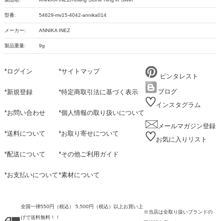
型番:
54629-mv15-4042-annika014
メーカー:
ANNIKA INEZ
製品重量:
9g
*
ログイン
*
サイトマップ
ピンタレスト
ブログ
*
新規登録
*
特定商取引法に基づく表示
インスタグラム
*
お問い合わせ
*
個人情報の取り扱いについて
メールマガジン登録
*
送料について
*
お取り寄せについて
お気に入りリスト
*
配送について
*
その他ご利用ガイド
*
お支払いについて
*
素材について
全国一律550円（税込） 5,500円（税込）以上お買い上
※当店は全取り扱いブランドの
げで送料無料！！