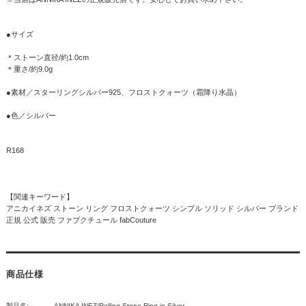
●サイズ
＊ストーン直径/約1.0cm
＊重さ/約9.0g
●素材／スターリングシルバー925、フロストクォーツ（霜降り水晶）
●色／シルバー
R168
【関連キーワード】
アニカイネズ ストーン リング フロストクォーツ シンプル ソリッド シルバー ブランド
正規 公式 販売 ファブクチュール fabCouture
商品仕様
製品名:
ANNIKA INEZ/Rolling Stone Ring in Silver