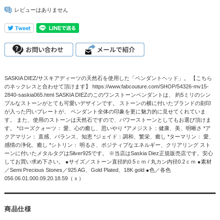
レビューはありません
SASKIA DIEZ/サスキアディーツの天然石を使用した「ペンダントヘッド」。 【こちら
のネックレスと合わせて頂けます】 https://www.fabcouture.com/SHOP/54326-mv15-
2840-saskia065.html SASKIA DIEZのこのワンストーンペンダントは、 約5ミリのシン
プルなストーンがとても可愛いデザインです。 ストーンの横に付いたブランドの刻印
が入った円いプレートが、 ペンダント全体の印象を更に魅力的に見せてくれていま
す。 また、使用のストーンは天然石ですので、パワーストーンとしてもお選び頂けま
す。 *ローズクォーツ： 愛、心の癒し、思いやり *アメジスト：健康、美、明晰さ *ア
クアマリン： 直感、バランス、知恵 *ジェイド：調和、繁栄、癒し *ターマリン： 愛、
感情の浄化、癒し *シトリン： 明るさ、ポジティブなエネルギー、クリアリング スト
ーンに付いたメタルタグはSilver925です。 ※当店はSaskia Diez正規販売店です。安心
してお買い求め下さい。 ●サイズ／ストーン直径約0.5ｃｍ / 丸カン内径0.2ｃｍ ●素材
／Semi Precious Stones／925 AG、Gold Plated、18K gold ●色／各色
056.06.01.000.09.20.18.59（ｘ）
商品仕様