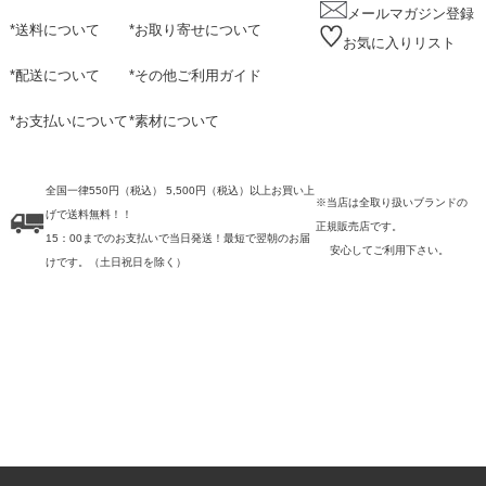
メールマガジン登録
*
送料について
*
お取り寄せについて
お気に入りリスト
*
配送について
*
その他ご利用ガイド
*
お支払いについて
*
素材について
全国一律550円（税込） 5,500円（税込）以上お買い上
※当店は全取り扱いブランドの
げで送料無料！！
正規販売店です。
15：00までのお支払いで当日発送！最短で翌朝のお届
安心してご利用下さい。
けです。
（土日祝日を除く）