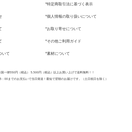
*
特定商取引法に基づく表示
せ
*
個人情報の取り扱いについて
て
*
お取り寄せについて
て
*
その他ご利用ガイド
ついて
*
素材について
全国一律550円（税込） 5,500円（税込）以上お買い上げで送料無料！！
15：00までのお支払いで当日発送！最短で翌朝のお届けです。
（土日祝日を除く）