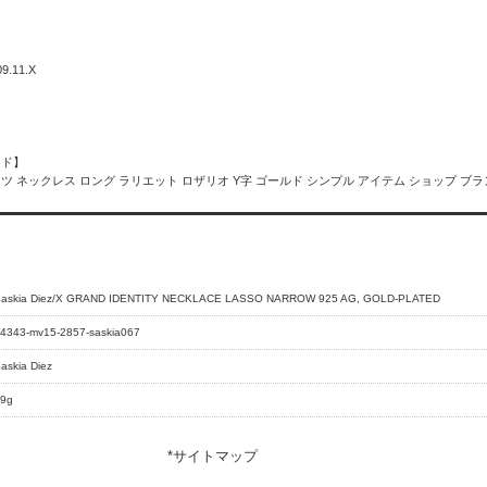
09.11.X
ード】
 ネックレス ロング ラリエット ロザリオ Y字 ゴールド シンプル アイテム ショップ ブランド 
askia Diez/X GRAND IDENTITY NECKLACE LASSO NARROW 925 AG, GOLD-PLATED
4343-mv15-2857-saskia067
askia Diez
9g
*
サイトマップ