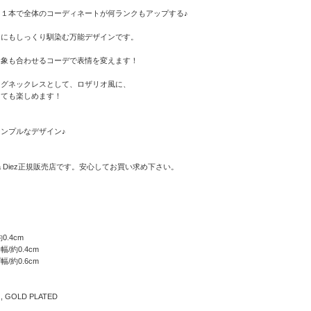
１本で全体のコーディネートが何ランクもアップする♪
スにもしっくり馴染む万能デザインです。
印象も合わせるコーデで表情を変えます！
ングネックレスとして、ロザリオ風に、
しても楽しめます！
ンプルなデザイン♪
ia Diez正規販売店です。安心してお買い求め下さい。
0.4cm
/約0.4cm
/約0.6cm
, GOLD PLATED