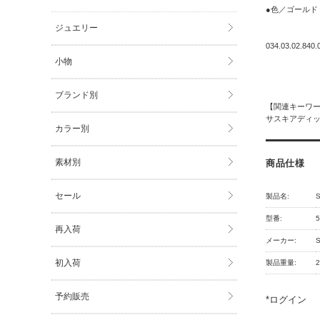
●色／ゴールド
ジュエリー
034.03.02.840.
小物
ブランド別
【関連キーワ
サスキアディッツ
カラー別
素材別
商品仕様
セール
製品名:
S
型番:
5
再入荷
メーカー:
S
初入荷
製品重量:
2
予約販売
*
ログイン