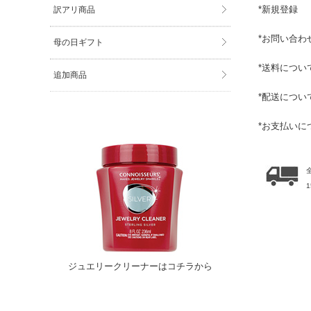
*
新規登録
訳アリ商品
*
お問い合わ
母の日ギフト
*
送料につい
追加商品
*
配送につい
*
お支払いに
ジュエリークリーナーはコチラから