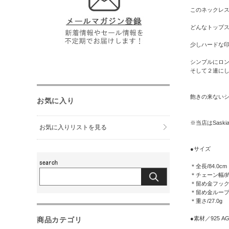
このネックレス
どんなトップ
少しハードな
シンプルにロ
そして２連に
飽きの来ないシ
お気に入り
※当店はSask
お気に入りリストを見る
●サイズ
＊全長/84.0cm
＊チェーン幅/約
＊留め金フック幅
＊留め金ループ幅
＊重さ/27.0g
●素材／925 AG
商品カテゴリ