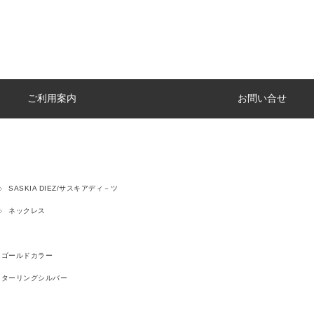
ご利用案内
お問い合せ
SASKIA DIEZ/サスキアディ－ツ
ネックレス
ゴールドカラー
スターリングシルバー