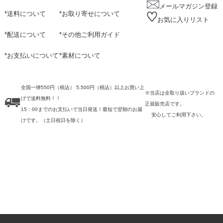
メールマガジン登録
*
送料について
*
お取り寄せについて
お気に入りリスト
*
配送について
*
その他ご利用ガイド
*
お支払いについて
*
素材について
全国一律550円（税込） 5,500円（税込）以上お買い上
※当店は全取り扱いブランドの
げで送料無料！！
正規販売店です。
15：00までのお支払いで当日発送！最短で翌朝のお届
安心してご利用下さい。
けです。
（土日祝日を除く）