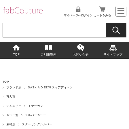
マイページへログイン
カートをみる
TOP
ご利用案内
お問い合せ
サイトマップ
TOP
ブランド別
SASKIA DIEZ/サスキアディ－ツ
再入荷
ジュエリー
イヤーカフ
カラー別
シルバーカラー
素材別
スターリングシルバー