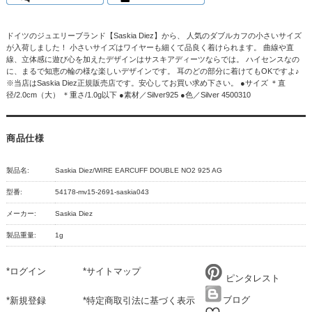
ドイツのジュエリーブランド【Saskia Diez】から、 人気のダブルカフの小さいサイズ
が入荷しました！ 小さいサイズはワイヤーも細くて品良く着けられます。 曲線や直
線、立体感に遊び心を加えたデザインはサスキアディーツならでは。 ハイセンスなの
に、まるで知恵の輪の様な楽しいデザインです。 耳のどの部分に着けてもOKですよ♪
※当店はSaskia Diez正規販売店です。安心してお買い求め下さい。 ●サイズ ＊直
径/2.0cm（大） ＊重さ/1.0g以下 ●素材／Silver925 ●色／Silver 4500310
商品仕様
製品名:
Saskia Diez/WIRE EARCUFF DOUBLE NO2 925 AG
型番:
54178-mv15-2691-saskia043
メーカー:
Saskia Diez
製品重量:
1g
*
ログイン
*
サイトマップ
ピンタレスト
ブログ
*
新規登録
*
特定商取引法に基づく表示