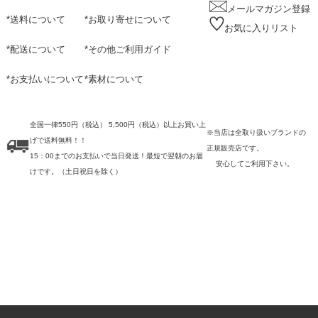
メールマガジン登録
*
送料について
*
お取り寄せについて
お気に入りリスト
*
配送について
*
その他ご利用ガイド
*
お支払いについて
*
素材について
全国一律550円（税込） 5,500円（税込）以上お買い上
※当店は全取り扱いブランドの
げで送料無料！！
正規販売店です。
15：00までのお支払いで当日発送！最短で翌朝のお届
安心してご利用下さい。
けです。
（土日祝日を除く）