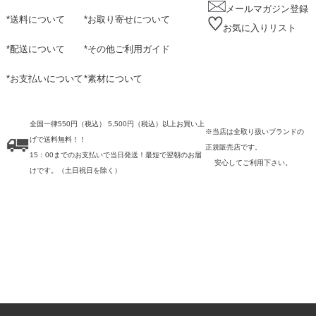
メールマガジン登録
*
送料について
*
お取り寄せについて
お気に入りリスト
*
配送について
*
その他ご利用ガイド
*
お支払いについて
*
素材について
全国一律550円（税込） 5,500円（税込）以上お買い上
※当店は全取り扱いブランドの
げで送料無料！！
正規販売店です。
15：00までのお支払いで当日発送！最短で翌朝のお届
安心してご利用下さい。
けです。
（土日祝日を除く）