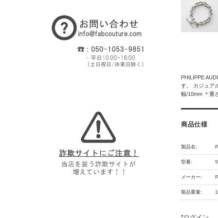
PHILIPP
す。 カジュア
幅/10mm ＊重さ/
商品仕様
製品名:
P
型番:
5
メーカー:
P
製品重量:
1
*
ログイン