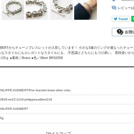
レビュー
E AUDIBERTからチェーンブレスレットが入荷しています！ 小さな3連のリングが連なった
ルなスタイルにもエレガントなスタイルにも、 不思議とどちらにもつけ易い。 普段使いからパ
15ｇ ●素材／Brass ●色／Silver BRS2058
HILIPPE AUDIBERT/Poe bracelet brass silver color,
3929-mv15-2143-philippeaudibert218
HILIPPE AUDIBERT
5g
*
サイトマップ