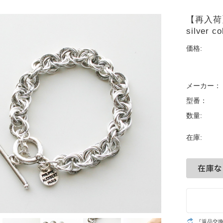
【再入荷】PH
silver co
価格:
メーカー：
型番：
数量:
在庫:
『返品交