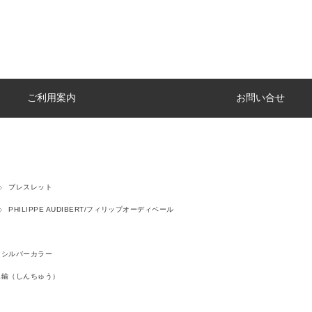
ご利用案内
お問い合せ
ブレスレット
PHILIPPE AUDIBERT/フィリップオーディベール
シルバーカラー
真鍮（しんちゅう）