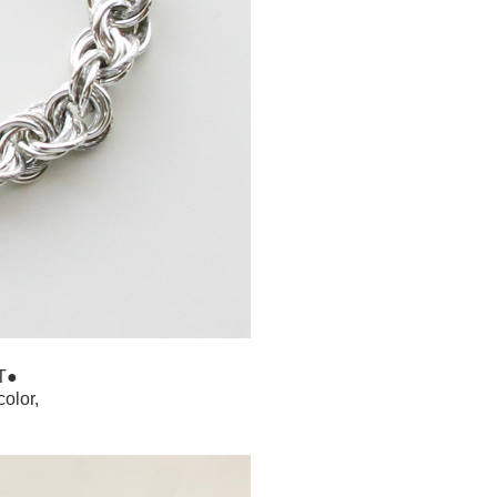
T●
color,