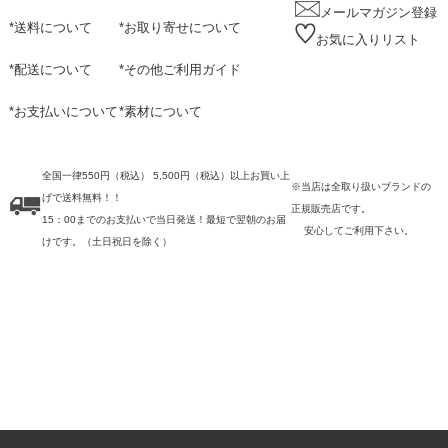
メールマガジン登録
*
送料について
*
お取り寄せについて
お気に入りリスト
*
配送について
*
その他ご利用ガイド
*
お支払いについて
*
素材について
全国一律550円（税込） 5,500円（税込）以上お買い上
※当店は全取り扱いブランドの
げで送料無料！！
正規販売店です。
15：00までのお支払いで当日発送！最短で翌朝のお届
安心してご利用下さい。
けです。
（土日祝日を除く）