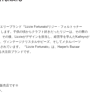
リーブランド『Lizzie Fortunato/リジー・フォルトゥナー
トします。子供の頃からクラフト好きだったリジーは、その寮の
、Lizzieがデザインを担当し、経営学を学んだKathrynが
にフェザー、ヴィンテージクリスタルやビーズ、そしてメタルパーツ
izzie Fortunato』は、Harper's Bazaar
いる大注目ブランドです。
直輸入販売店です※
い。