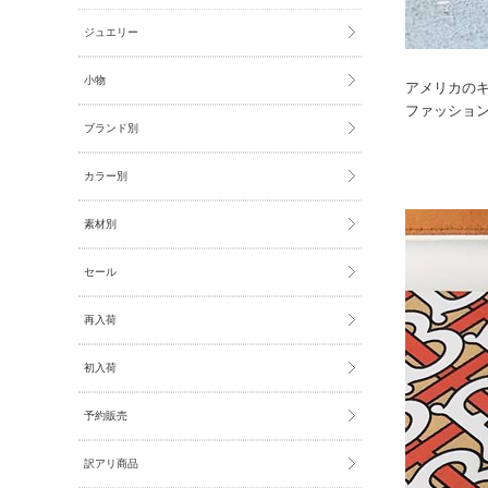
ジュエリー
小物
アメリカのキ
ファッショ
ブランド別
カラー別
素材別
セール
再入荷
初入荷
予約販売
訳アリ商品