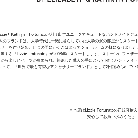
zzieとKathryn・Fortunatoが創り出すユニークでキュートなハンドメイドジュエ
2人のブランドは、大学時代に一緒に暮らしていた大学の寮の部屋からスター
リーを作り始め、いつの間にかそこはまるでショールームの様になりました。その後
当する『Lizzie Fortunato』が2008年にスタートします。ストーン
ら楽しいパーツが集められ、熟練した職人の手によってNYでハンドメイドされています。 『L
neによって、「世界で最も有望なアクセサリーブランド」として2回認められて
※当店はLizzie Fortunatoの正規
安心してお買い求めくださ