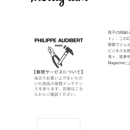
双子の姉妹Li
ト』。この
部屋でジュエ
ビジネスを担
等々、世界中か
Magazi